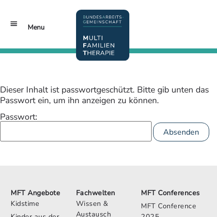
Inhalt
springen
Menu
MFT Conferences
Jetzt Mitglied werden!
Dieser Inhalt ist passwortgeschützt. Bitte gib unten das
Passwort ein, um ihn anzeigen zu können.
Passwort:
MFT Angebote
Fachwelten
MFT Conferences
Kidstime
Wissen &
MFT Conference
Austausch
Kinder aus der
2025