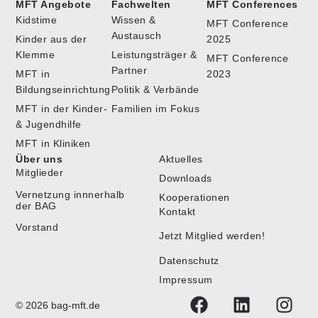
MFT Angebote
Fachwelten
MFT Conferences
Kidstime
Wissen &
MFT Conference
Austausch
Kinder aus der
2025
Klemme
Leistungsträger &
MFT Conference
Partner
MFT in
2023
Bildungseinrichtungen
Politik & Verbände
MFT in der Kinder-
Familien im Fokus
& Jugendhilfe
MFT in Kliniken
Über uns
Aktuelles
Mitglieder
Downloads
Vernetzung innnerhalb
Kooperationen
der BAG
Kontakt
Vorstand
Jetzt Mitglied werden!
Datenschutz
Impressum
© 2026 bag-mft.de