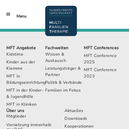
Inhalt
springen
Menu
MFT Conferences
Jetzt Mitglied werden!
MFT Angebote
Fachwelten
MFT Conferences
Kidstime
Wissen &
MFT Conference
Austausch
Kinder aus der
2025
Klemme
Leistungsträger &
MFT Conference
Partner
MFT in
2023
Bildungseinrichtungen
Politik & Verbände
MFT in der Kinder-
Familien im Fokus
& Jugendhilfe
MFT in Kliniken
Über uns
Aktuelles
Mitglieder
Downloads
Vernetzung innnerhalb
Kooperationen