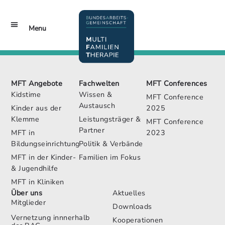
Inhalt
springen
Menu
MFT Conferences
Jetzt Mitglied werden!
MFT Angebote
Fachwelten
MFT Conferences
Kidstime
Wissen &
MFT Conference
Austausch
Kinder aus der
2025
Klemme
Leistungsträger &
MFT Conference
Partner
MFT in
2023
Bildungseinrichtungen
Politik & Verbände
MFT in der Kinder-
Familien im Fokus
& Jugendhilfe
MFT in Kliniken
Über uns
Aktuelles
Mitglieder
Downloads
Vernetzung innnerhalb
Kooperationen