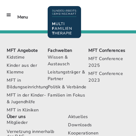
Inhalt
springen
Menu
MFT Conferences
Jetzt Mitglied werden!
MFT Angebote
Fachwelten
MFT Conferences
Kidstime
Wissen &
MFT Conference
Austausch
Kinder aus der
2025
Klemme
Leistungsträger &
MFT Conference
Partner
MFT in
2023
Bildungseinrichtungen
Politik & Verbände
MFT in der Kinder-
Familien im Fokus
& Jugendhilfe
MFT in Kliniken
Über uns
Aktuelles
Mitglieder
Downloads
Vernetzung innnerhalb
Kooperationen