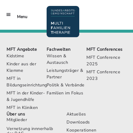
Inhalt
springen
Menu
MFT Conferences
Jetzt Mitglied werden!
MFT Angebote
Fachwelten
MFT Conferences
Kidstime
Wissen &
MFT Conference
Austausch
Kinder aus der
2025
Klemme
Leistungsträger &
MFT Conference
Partner
MFT in
2023
Bildungseinrichtungen
Politik & Verbände
MFT in der Kinder-
Familien im Fokus
& Jugendhilfe
MFT in Kliniken
Über uns
Aktuelles
Mitglieder
Downloads
Vernetzung innnerhalb
Kooperationen