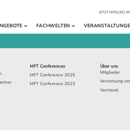
JETZT MITGLIED 
NGEBOTE
FACHWELTEN
VERANSTALTUNG
MFT Conferences
Über uns
Mitglieder
h
MFT Conference 2025
Vernetzung in
artner
MFT Conference 2023
Vorstand