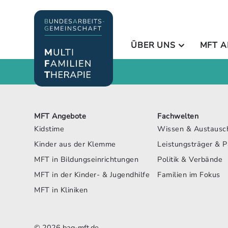
Inhalt
springen
ÜBER UNS
MFT A
MFT Angebote
Fachwelten
Kidstime
Wissen & Austausc
Kinder aus der Klemme
Leistungsträger & P
MFT in Bildungseinrichtungen
Politik & Verbände
MFT in der Kinder- & Jugendhilfe
Familien im Fokus
MFT in Kliniken
© 2026 bag-mft.de