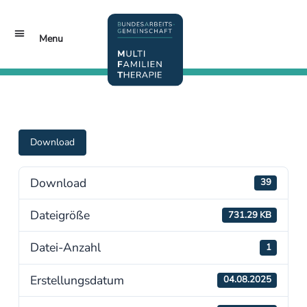
Menu
MFT Conferences
Jetzt Mitglied werden!
Download
Download
39
Dateigröße
731.29 KB
Datei-Anzahl
1
Erstellungsdatum
04.08.2025