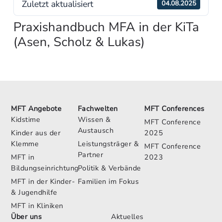
Zuletzt aktualisiert
04.08.2025
Praxishandbuch MFA in der KiTa
(Asen, Scholz & Lukas)
MFT Angebote
Fachwelten
MFT Conferences
Kidstime
Wissen &
MFT Conference
Austausch
Kinder aus der
2025
Klemme
Leistungsträger &
MFT Conference
Partner
MFT in
2023
Bildungseinrichtungen
Politik & Verbände
MFT in der Kinder-
Familien im Fokus
& Jugendhilfe
MFT in Kliniken
Über uns
Aktuelles